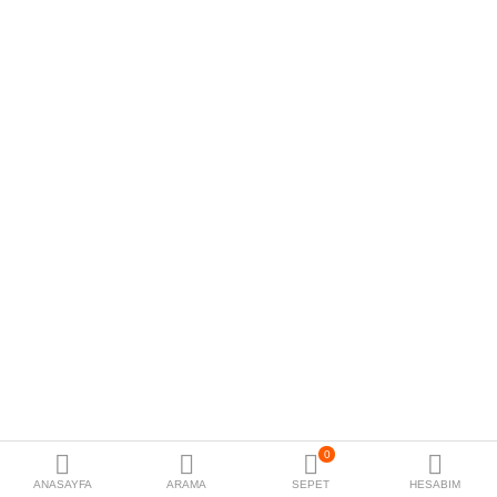
Yedek Parça ve Aksesuar
Karşılaştır
A. Listem (0)
TL
Para Birimi
0
ANASAYFA
ARAMA
SEPET
HESABIM