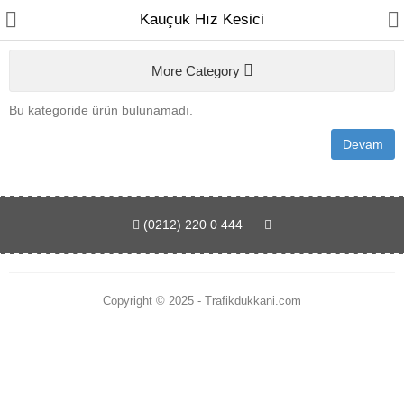
Kauçuk Hız Kesici
More Category
Bu kategoride ürün bulunamadı.
Devam
Geçiş Sistemleri
Elektronik
(0212) 220 0 444
Trafik Malzemeleri
Bahçe Kapı Motorları
Copyright © 2025 - Trafikdukkani.com
Kilit Sistemleri
Buton Sistemleri
Yan Ürünler