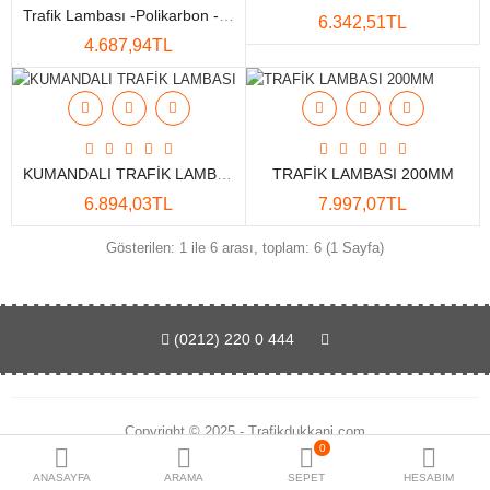
Trafik Lambası -polikarbon - 24V - Kırmızı Yeşil Trafik Lambası
6.342,51TL
Yedek Parça ve Aksesuar
4.687,94TL
Karşılaştır
A. Listem (0)
TL
KUMANDALI TRAFİK LAMBASI
TRAFİK LAMBASI 200MM
Para Birimi
6.894,03TL
7.997,07TL
Gösterilen: 1 ile 6 arası, toplam: 6 (1 Sayfa)
(0212) 220 0 444
Copyright © 2025 - Trafikdukkani.com
0
ANASAYFA
ARAMA
SEPET
HESABIM